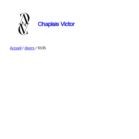
Aller
au
contenu
Chaplais Victor
Accueil
/
divers
/ 10:05